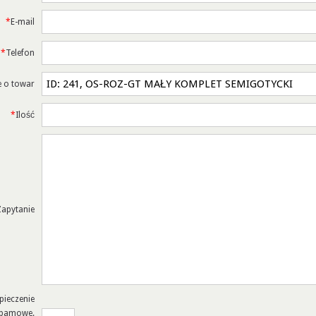
*
E-mail
*
Telefon
e o towar
*
Ilość
Zapytanie
pieczenie
spamowe.