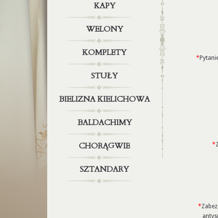
KAPY
WELONY
KOMPLETY
*
Pytani
STUŁY
BIELIZNA KIELICHOWA
BALDACHIMY
CHORĄGWIE
*
SZTANDARY
*
Zabez
anty